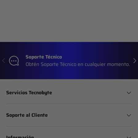
Soporte Técnico
Anterior
Sig
Obtén Soporte Técnico en cualquier momento.
Servicios Tecnobyte
Soporte al Cliente
Información