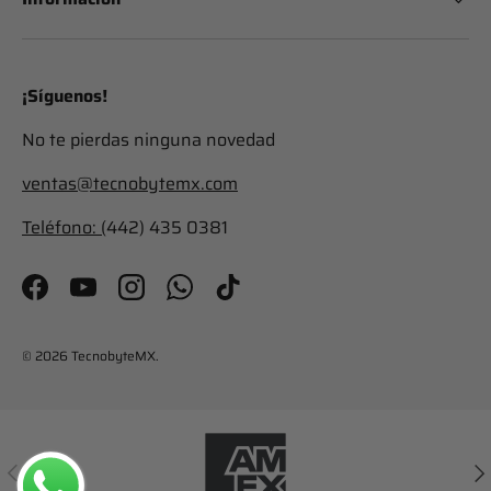
¡Síguenos!
No te pierdas ninguna novedad
ventas@tecnobytemx.com
Teléfono: (
442) 435 0381
Facebook
YouTube
Instagram
WhatsApp
TikTok
© 2026
TecnobyteMX
.
Anterior
Sig