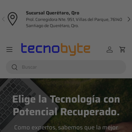
Ir al contenido
Sucursal Querétaro, Qro
Anterior
Sig
Prol. Corregidora Nte. 951, Villas del Parque, 76140
Santiago de Querétaro, Qro.
Menú
Iniciar ses
Carr
Buscar
Buscar
Elige la Tecnología con
Potencial Recuperado.
Como expertos, sabemos que la mejor