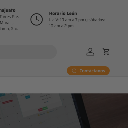
najuato
Horario León
Torres Pte.
L a V: 10 am a 7 pm y sábados:
Moral I,
10 am a 2 pm
dama, Gto.
Iniciar sesión
Carrito
Contáctanos