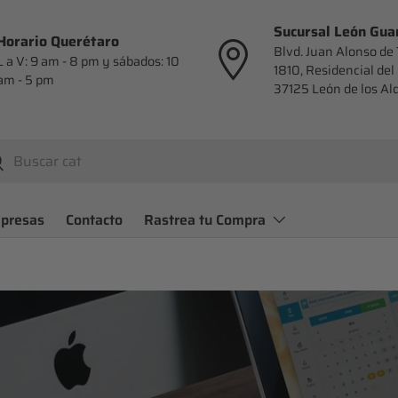
Sucursal León Gua
Horario Querétaro
Blvd. Juan Alonso de 
L a V: 9 am - 8 pm y sábados: 10
1810, Residencial del 
am - 5 pm
37125 León de los Al
r
uscar
presas
Contacto
Rastrea tu Compra