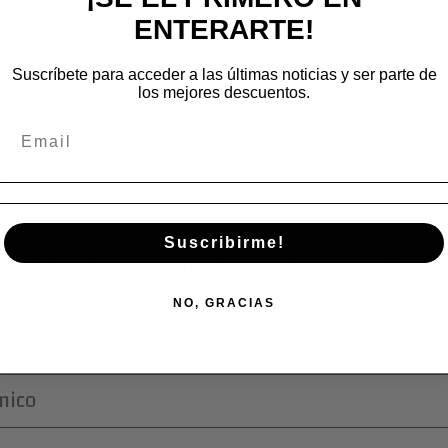
Computadoras HP
Computadoras
ENTERARTE!
Lenovo
Ver colección
Suscríbete para acceder a las últimas noticias y ser parte de
Ver colección
los mejores descuentos.
¡No te pierdas de nada!
Suscribirme!
NO, GRACIAS
Suscríbete para recibir las mejores ofertas
nico