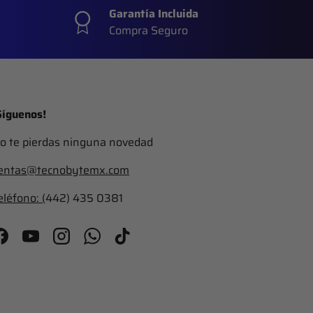
Garantía Incluida
Compra Seguro
Síguenos!
o te pierdas ninguna novedad
entas@tecnobytemx.com
eléfono: (
442) 435 0381
Facebook
YouTube
Instagram
WhatsApp
TikTok