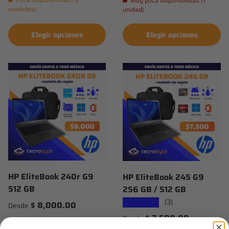
Muy poca disponibilidad (1
unidades)
unidad)
Elegir opciones
Elegir opciones
HP EliteBook 240r G9
HP EliteBook 245 G9
512 GB
256 GB / 512 GB
(3)
★★★★★
Precio normal
$ 8,000.00
Desde
Precio normal
$ 7,500.00
Desde
Poca disponibilidad (4