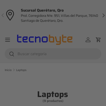
Ir al contenido
Sucursal Querétaro, Qro
Anterior
Sig
Prol. Corregidora Nte. 951, Villas del Parque, 76140
Santiago de Querétaro, Qro.
Menú
Iniciar ses
Carr
Buscar
Buscar
Inicio
Laptops
Laptops
(9 productos)