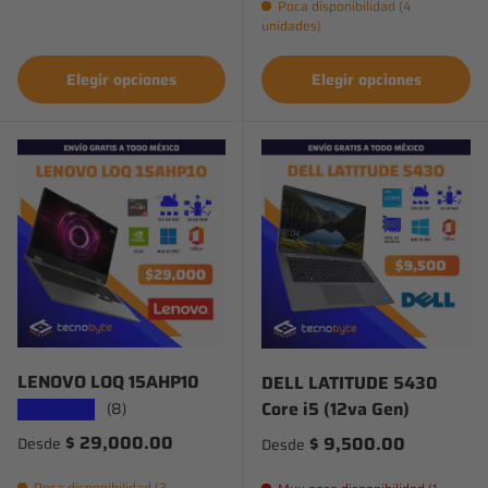
Poca disponibilidad (4
unidades)
Elegir opciones
Elegir opciones
LENOVO LOQ 15AHP10
DELL LATITUDE 5430
Core i5 (12va Gen)
(8)
★★★★★
Precio normal
$ 29,000.00
Precio normal
$ 9,500.00
Desde
Desde
Poca disponibilidad (3