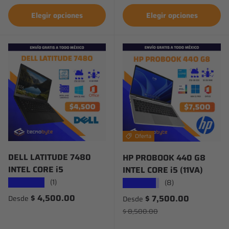
Elegir opciones
Elegir opciones
Oferta
DELL LATITUDE 7480
HP PROBOOK 440 G8
INTEL CORE i5
INTEL CORE i5 (11VA)
(1)
(8)
★★★★★
★★★★★
Precio normal
$ 4,500.00
Precio de venta
$ 7,500.00
Desde
Desde
Precio normal
$ 8,500.00