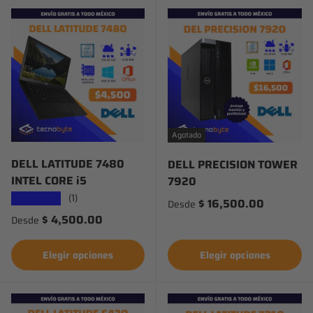
Agotado
DELL LATITUDE 7480
DELL PRECISION TOWER
INTEL CORE i5
7920
(1)
★★★★★
Precio normal
$ 16,500.00
Desde
Precio normal
$ 4,500.00
Desde
Elegir opciones
Elegir opciones