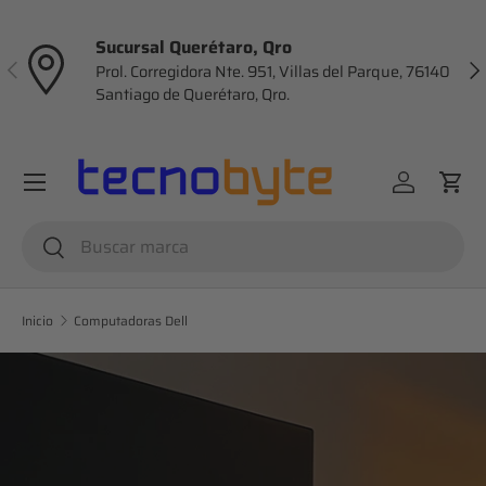
Ir al contenido
Sucursal Querétaro, Qro
Anterior
Sig
Prol. Corregidora Nte. 951, Villas del Parque, 76140
Santiago de Querétaro, Qro.
Menú
Iniciar ses
Carr
Buscar
Buscar
Inicio
Computadoras Dell