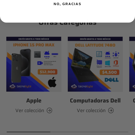
NO, GRACIAS
Otras Categorías
Apple
Computadoras Dell
Ver colección
Ver colección