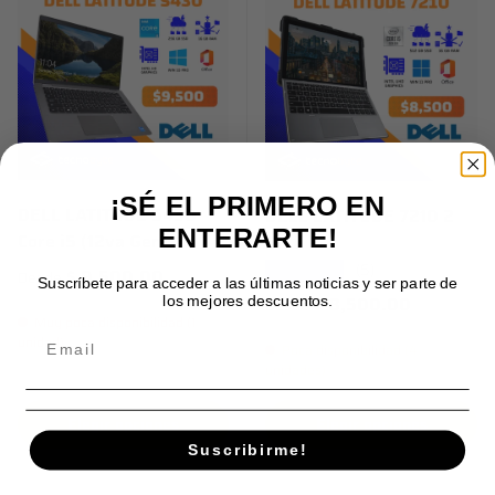
¡SÉ EL PRIMERO EN
DELL LATITUDE 5430
DELL LATITUDE 7210 2
ENTERARTE!
Core i5 (12va Gen)
EN 1
(5)
★★★★★
Precio normal
$ 9,500.00
Desde
Suscríbete para acceder a las últimas noticias y ser parte de
Precio normal
$ 8,500.00
los mejores descuentos.
Desde
Muy poca disponibilidad (1
unidad)
Poca disponibilidad (4
unidades)
Elegir opciones
Elegir opciones
Suscribirme!