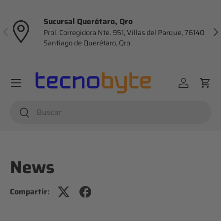
Ir al contenido
Sucursal Querétaro, Qro
Anterior
Sig
Prol. Corregidora Nte. 951, Villas del Parque, 76140
Santiago de Querétaro, Qro.
Menú
Iniciar ses
Carr
Buscar
Buscar
News
Compartir: