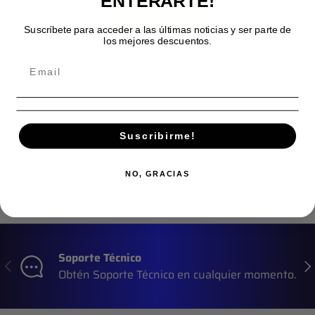
ENTERARTE!
Suscribirme
Suscríbete para acceder a las últimas noticias y ser parte de
los mejores descuentos.
Suscribirme!
NO, GRACIAS
Soporte Técnico
Anterior
Sig
Obtén Soporte Técnico en cualquier momento.